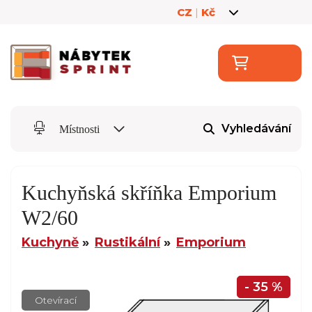
CZ
|
Kč
Vyhledávání
Místnosti
Kuchyňská skříňka Emporium
W2/60
Kuchyně
Rustikální
Emporium
- 35 %
Otevírací