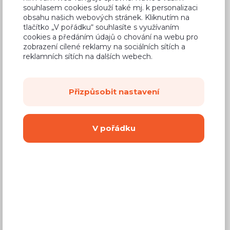
2 650 Kč
souhlasem cookies slouží také mj. k personalizaci
Cena
obsahu našich webových stránek. Kliknutím na
(
2 190 Kč
bez DPH)
tlačítko „V pořádku“ souhlasíte s využívaním
cookies a předáním údajů o chování na webu pro
zobrazení cílené reklamy na sociálních sítích a
Dostupnost:
Prodej skončil
reklamních sítích na dalších webech.
Záruční doba:
24 měsíců
Doprava (celá ČR):
od 290 Kč
Přizpůsobit nastavení
Dodací lhůta:
4 - 8 týdnů
V pořádku
Vyberte si barvu korpusu
Kování s doživotní zárukou
(BLUM, hettich,
Aventos), tiché dovírání dvířek