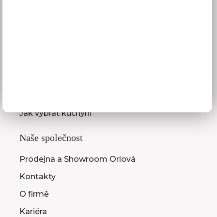
Služby pro vás
3D návrhy kuchyní
Zaměření kuchyňské linky
Zasílání vzorníků
Montáž kuchyní a nábytku
Jak vybrat kuchyni
Naše společnost
Prodejna a Showroom Orlová
Kontakty
O firmě
Kariéra