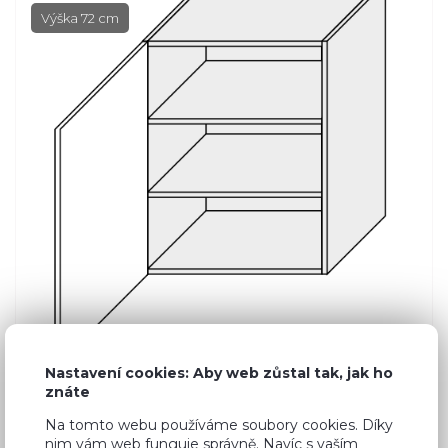
Výška 72 cm
Nastavení cookies: Aby web zůstal tak, jak ho
znáte
Na tomto webu používáme soubory cookies. Díky
Běžná cena ve studiích
4 080 Kč
nim vám web funguje správně. Navíc s vaším