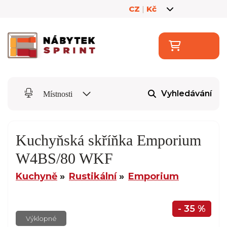
CZ
|
Kč
Vyhledávání
Místnosti
Kuchyňská skříňka Emporium
W4BS/80 WKF
Kuchyně
Rustikální
Emporium
- 35 %
Výklopné