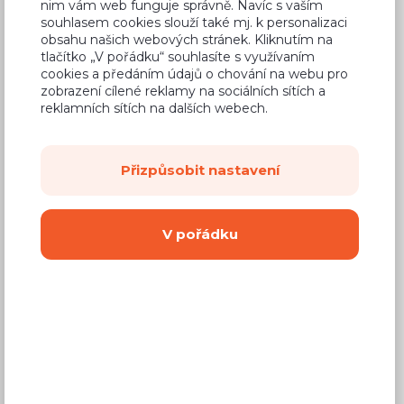
nim vám web funguje správně. Navíc s vaším
2 530 Kč
Cena
souhlasem cookies slouží také mj. k personalizaci
obsahu našich webových stránek. Kliknutím na
(
2 091 Kč
bez DPH)
tlačítko „V pořádku“ souhlasíte s využívaním
cookies a předáním údajů o chování na webu pro
zobrazení cílené reklamy na sociálních sítích a
Dostupnost:
Prodej skončil
reklamních sítích na dalších webech.
Záruční doba:
24 měsíců
Doprava (celá ČR):
od 290 Kč
Přizpůsobit nastavení
Dodací lhůta:
4 - 8 týdnů
V pořádku
Vyberte si barvu korpusu
Kování s doživotní zárukou
(BLUM, hettich,
Aventos), tiché dovírání dvířek