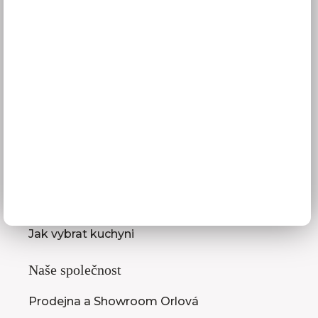
Reklamace
Obchodní podmínky
GDPR
Služby pro vás
3D návrhy kuchyní
Zaměření kuchyňské linky
Zasílání vzorníků
Montáž kuchyní a nábytku
Jak vybrat kuchyni
Naše společnost
Prodejna a Showroom Orlová