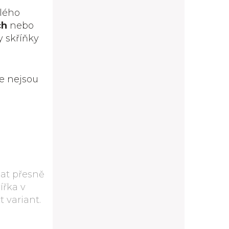
ílého
ch
nebo
y skříňky
e nejsou
at přesně
ířka v
 variant.