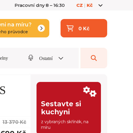
Pracovní dny 8 – 16:30
CZ
|
Kč
yni na míru?
0 Kč
eho průvodce
delny
Ostatní
OS
Sestavte si
kuchyni
z vybraných skříněk, na
13 370 Kč
míru