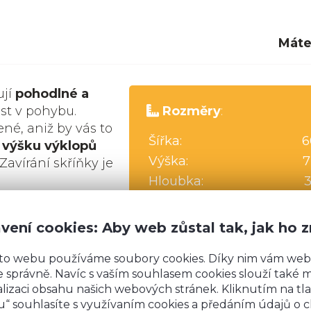
Máte
ují
pohodlné a
st v pohybu.
Rozměry
:
né, aniž by vás to
Šířka:
6
t výšku výklopů
Výška:
7
Zavírání skříňky je
Hloubka:
Návod na montáž
vení cookies: Aby web zůstal tak, jak ho 
to webu používáme soubory cookies. Díky nim vám web
 správně. Navíc s vaším souhlasem cookies slouží také mj
lizaci obsahu našich webových stránek. Kliknutím na tla
“ souhlasíte s využívaním cookies a předáním údajů o 