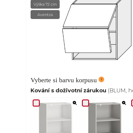
Výška 72 cm
Aventos
Vyberte si barvu korpusu
Kování s doživotní zárukou
(BLUM, he