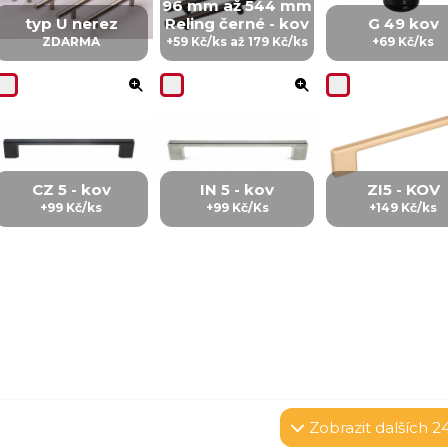
96 mm až 544 mm
typ U nerez
Reling černé - kov
G 49 kov
ZDARMA
+59 Kč/ks až 179 Kč/ks
+69 Kč/ks
CZ 5 - kov
IN 5 - kov
ZI5 - KOV
+99 Kč/ks
+99 Kč/Ks
+149 Kč/ks
Zobrazit
dalších 2