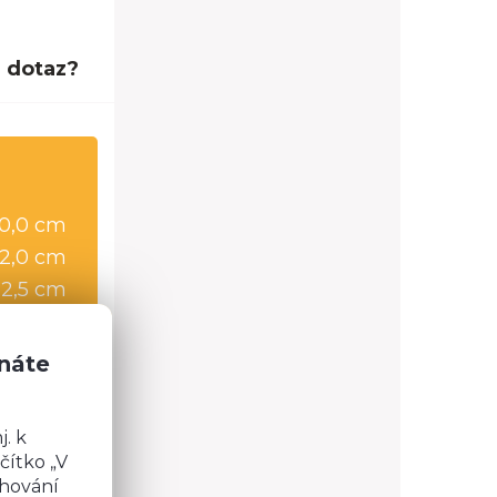
 dotaz?
0,0 cm
2,0 cm
32,5 cm
znáte
. k
čítko „V
chování