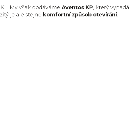
s KL. My však dodáváme
Aventos KP
, který vypad
ežitý je ale stejně
komfortní způsob otevírání
.