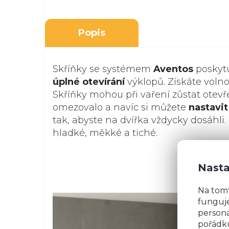
Popis
Skříňky se systémem
Aventos
poskyt
úplné otevírání
výklopů. Získáte volno
Skříňky mohou při vaření zůstat otevře
omezovalo a navíc si můžete
nastavi
tak, abyste na dvířka vždycky dosáhli. 
hladké, měkké a tiché.
Nasta
Na tom
funguje
persona
pořádku