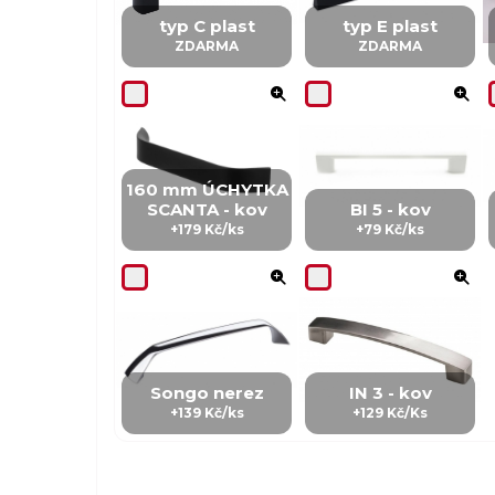
typ C plast
typ E plast
ZDARMA
ZDARMA
160 mm ÚCHYTKA
SCANTA - kov
BI 5 - kov
+179 Kč/ks
+79 Kč/ks
Songo nerez
IN 3 - kov
+139 Kč/ks
+129 Kč/Ks