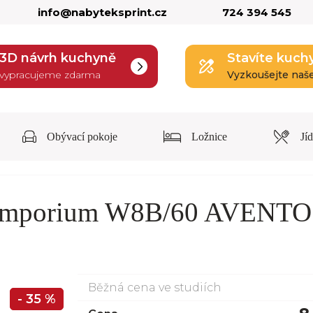
info@nabyteksprint.cz
724 394 545
3D návrh kuchyně
Stavíte kuch
vypracujeme zdarma
Vyzkoušejte naš
Obývací pokoje
Ložnice
Jí
 Emporium W8B/60 AVENT
Běžná cena ve studiích
- 35 %