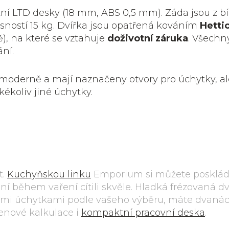
tní LTD desky (18 mm, ABS 0,5 mm). Záda jsou z b
nosností 15 kg. Dvířka jsou opatřená kováním
Hetti
), na které se vztahuje
doživotní záruka
. Všechn
ní.
moderně a mají naznačeny otvory pro úchytky, al
kékoliv jiné úchytky.
t.
Kuchyňskou linku
Emporium si můžete posklád
 ní během vaření cítili skvěle. Hladká frézovaná dv
mi úchytkami podle vašeho výběru, máte dvanáct
cenové kalkulace i
kompaktní pracovní deska
.