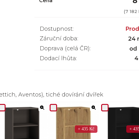
8
Cena
(
7 182
Dostupnost:
Prod
Záruční doba:
24 
Doprava (celá ČR):
od
Dodací lhůta:
4
ttich, Aventos), tiché dovírání dvířek
+ 435 Kč
+ 43