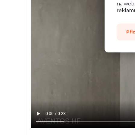
na webu
reklamn
Při