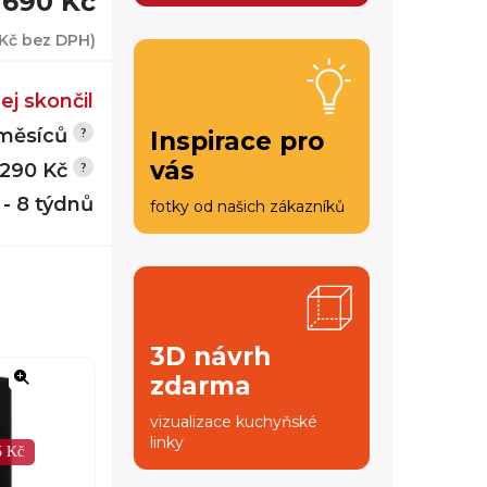
 690 Kč
 Kč
bez DPH)
ej skončil
měsíců
Inspirace pro
vás
 290 Kč
 - 8 týdnů
fotky od našich zákazníků
3D návrh
zdarma
vizualizace kuchyňské
linky
5 Kč