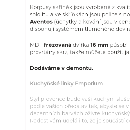
Korpusy skříněk jsou vyrobené z kvali
sololitu a ve skříňkách jsou police s 
Aventos
(úchytky a kování jsou v ceně
disponují systémem tlumeného dovírá
MDF
frézovaná
dvířka
16 mm
působí 
provrtány skrz, takže můžete použít ja
Dodáváme v demontu.
Kuchyňské linky Emporium
Styl provence bude vaší kuchyni sluše
podle vašich představ tak, abyste se v
decentních barvách oživte kuchyňský
Radost vám udělá i to, že je součástí 