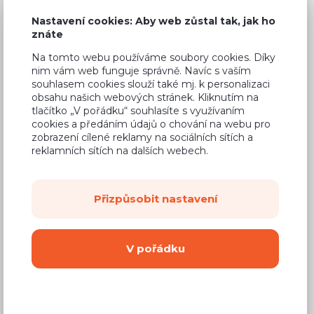
9 550 Kč
Cena
Nastavení cookies: Aby web zůstal tak, jak ho
znáte
(
7 893 Kč
bez DPH)
Na tomto webu používáme soubory cookies. Díky
nim vám web funguje správně. Navíc s vaším
Dostupnost:
Prodej skončil
souhlasem cookies slouží také mj. k personalizaci
Záruční doba:
24 měsíců
obsahu našich webových stránek. Kliknutím na
tlačítko „V pořádku“ souhlasíte s využívaním
Doprava (celá ČR):
od 290 Kč
cookies a předáním údajů o chování na webu pro
zobrazení cílené reklamy na sociálních sítích a
Dodací lhůta:
4 - 8 týdnů
reklamních sítích na dalších webech.
Vyberte si barvu korpusu
Přizpůsobit nastavení
Kování s doživotní zárukou
(BLUM, hettich,
Aventos), tiché dovírání dvířek
V pořádku