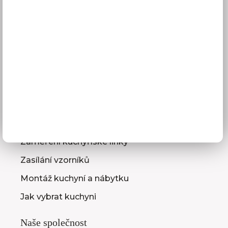
Doprava a doba dodání
Platba
Reklamace
Obchodní podmínky
GDPR
Služby pro vás
3D návrhy kuchyní
Zaměření kuchyňské linky
Zasílání vzorníků
Montáž kuchyní a nábytku
Jak vybrat kuchyni
Naše společnost