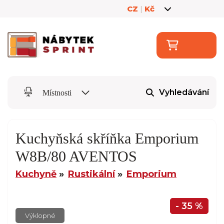
CZ
|
Kč
Vyhledávání
Místnosti
Kuchyňská skříňka Emporium
W8B/80 AVENTOS
Kuchyně
Rustikální
Emporium
- 35 %
Výklopné