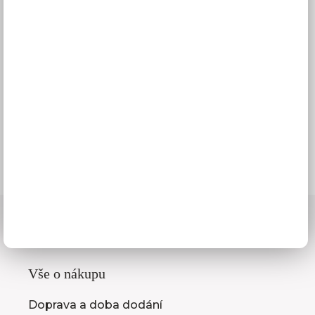
Nejlepší zákaznický servis
06
Skutečně nízké ceny
07
Montáže kuchyní
08
Vše o nákupu
Doprava a doba dodání