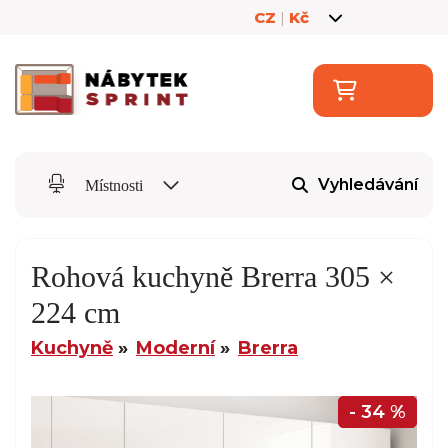
CZ
|
Kč
Vyhledávání
Místnosti
Rohová kuchyně Brerra 305 ×
224 cm
Kuchyně
Moderní
Brerra
- 34 %