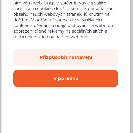
nim vám web funguje správně. Navíc s vaším
souhlasem cookies slouží také mj. k personalizaci
Koupit
obsahu našich webových stránek. Kliknutím na
tlačítko „V pořádku“ souhlasíte s využívaním
cookies a předáním údajů o chování na webu pro
zobrazení cílené reklamy na sociálních sítích a
Vyberte si pracovní desku zdarma
reklamních sítích na dalších webech.
Délku desky
zdarma upravíme
podle vašich
potřeb. Kompletní
nabídka pracovních desek
(za příplatek).
Přizpůsobit nastavení
V pořádku
Tmavý granit
Dub Craft 38
Alhambra 38
38 mm
mm
mm