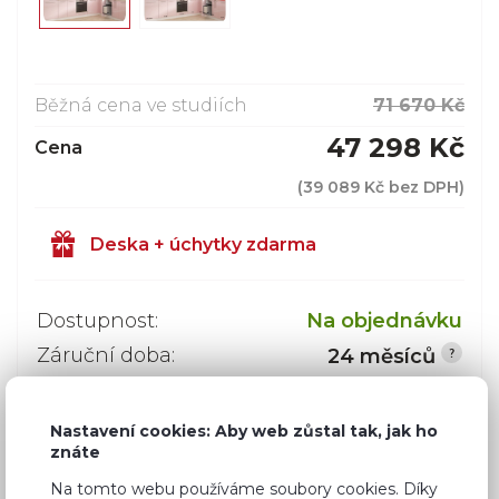
Běžná cena ve studiích
71 670 Kč
47 298 Kč
Cena
(
39 089 Kč
bez DPH)
Deska + úchytky zdarma
Dostupnost:
Na objednávku
Záruční doba:
24 měsíců
Doprava (celá ČR):
ZDARMA
Dodací lhůta:
8 - 12 týdnů
Nastavení cookies: Aby web zůstal tak, jak ho
znáte
Na tomto webu používáme soubory cookies. Díky
Mám zájem o
montáž