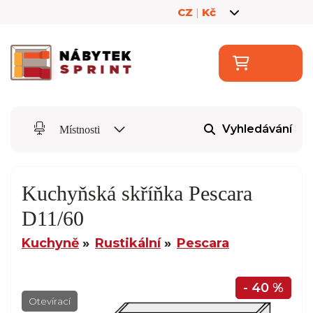
CZ
|
Kč
Vyhledávání
Místnosti
Kuchyňská skříňka Pescara
D11/60
Kuchyně
Rustikální
Pescara
- 40 %
Otevírací