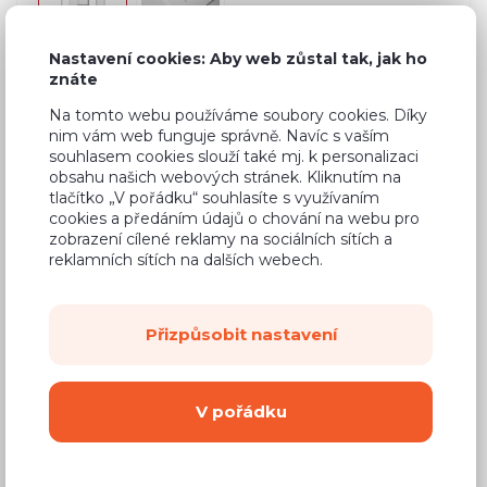
Nastavení cookies: Aby web zůstal tak, jak ho
znáte
Běžná cena ve studiích
7 133 Kč
Na tomto webu používáme soubory cookies. Díky
nim vám web funguje správně. Navíc s vaším
4 280 Kč
Cena
souhlasem cookies slouží také mj. k personalizaci
obsahu našich webových stránek. Kliknutím na
(
3 537 Kč
bez DPH)
tlačítko „V pořádku“ souhlasíte s využívaním
cookies a předáním údajů o chování na webu pro
zobrazení cílené reklamy na sociálních sítích a
Dostupnost:
Na objednávku
reklamních sítích na dalších webech.
Záruční doba:
24 měsíců
Doprava (celá ČR):
od 290 Kč
Přizpůsobit nastavení
Dodací lhůta:
8 - 12 týdnů
V pořádku
Mám zájem o
montáž
Koupit