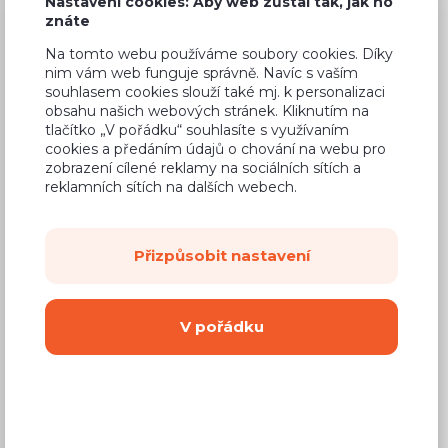
Nastavení cookies: Aby web zůstal tak, jak ho
znáte
Na tomto webu používáme soubory cookies. Díky
nim vám web funguje správně. Navíc s vaším
souhlasem cookies slouží také mj. k personalizaci
Běžná cena ve studiích
3 883 Kč
obsahu našich webových stránek. Kliknutím na
2 330 Kč
tlačítko „V pořádku“ souhlasíte s využívaním
Cena
cookies a předáním údajů o chování na webu pro
(
1 926 Kč
bez DPH)
zobrazení cílené reklamy na sociálních sítích a
reklamních sítích na dalších webech.
Dostupnost:
Na objednávku
Záruční doba:
24 měsíců
Přizpůsobit nastavení
Doprava (celá ČR):
od 290 Kč
Dodací lhůta:
8 - 12 týdnů
V pořádku
Mám zájem o
montáž
Koupit