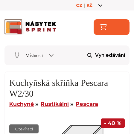
CZ
|
Kč
Vyhledávání
Místnosti
Kuchyňská skříňka Pescara
W2/30
Kuchyně
Rustikální
Pescara
- 40 %
Otevírací