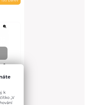
 150 barev
znáte
. k
čítko „V
chování