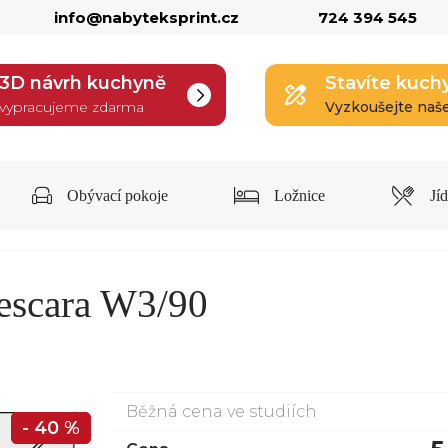
info@nabyteksprint.cz
724 394 545
3D návrh kuchyně
Stavíte kuch
vypracujeme zdarma
Vyzkoušejte naš
Obývací pokoje
Ložnice
Jí
escara W3/90
Běžná cena ve studiích
- 40 %