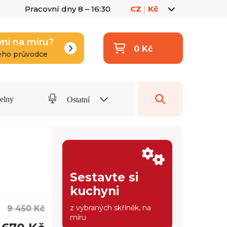
Pracovní dny 8 – 16:30
CZ
|
Kč
yni na míru?
0 Kč
eho průvodce
delny
Ostatní
Sestavte si
kuchyni
z vybraných skříněk, na
9 450 Kč
míru