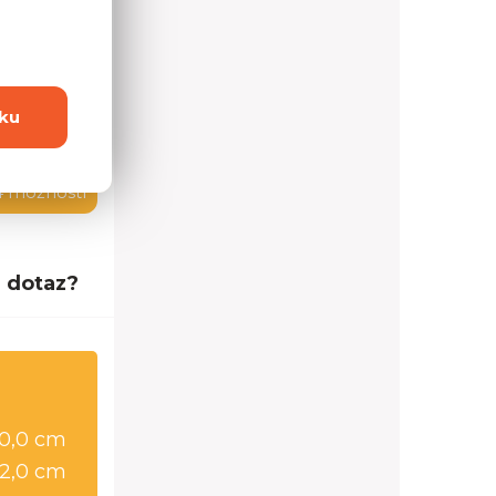
ku
4 možností
 dotaz?
0,0 cm
2,0 cm