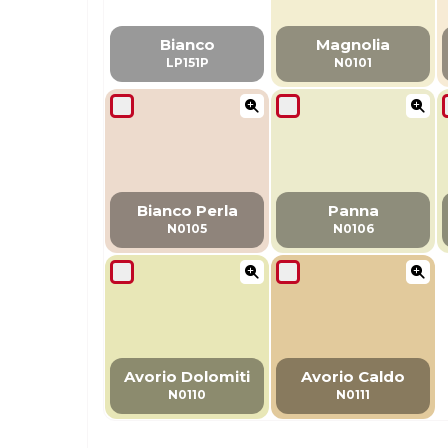
Bianco
Magnolia
LP151P
N0101
Bianco Perla
Panna
N0105
N0106
Avorio Dolomiti
Avorio Caldo
N0110
N0111