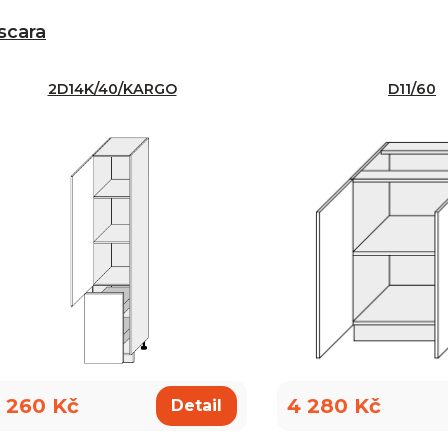
scara
2D14K/40/KARGO
D11/60
 260 Kč
4 280 Kč
Detail