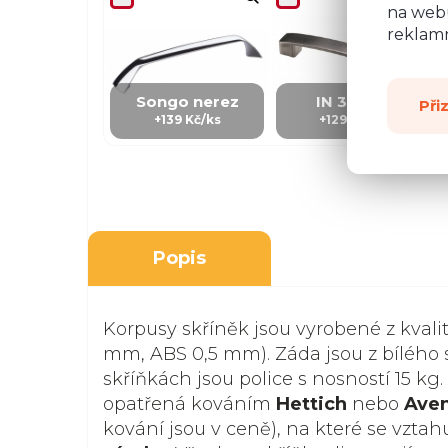
na webu
reklamn
Songo nerez
IN 3 - kov
Při
+139 Kč/ks
+129 Kč/Ks
Popis
Korpusy skříněk jsou vyrobené z kvali
mm, ABS 0,5 mm). Záda jsou z bílého s
skříňkách jsou police s nosností 15 kg.
opatřená kováním
Hettich
nebo
Ave
kování jsou v ceně), na které se vztah