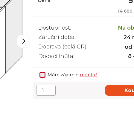
5
Cena
(
4 686
Dostupnost:
Na ob
Záruční doba:
24 
Doprava (celá ČR):
od
Dodací lhůta:
8 
Mám zájem o
montáž
Kou