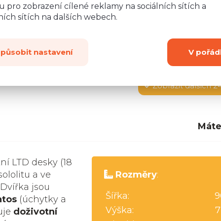
 pro zobrazení cílené reklamy na sociálních sítích a
ích sítích na dalších webech.
způsobit nastavení
V pořád
Zobrazit
dalších 2
Máte
tní LTD desky (18
ololitu a ve
Rozměry
:
 Dvířka jsou
Šířka:
9
ntos
(úchytky a
Výška:
7
uje
doživotní