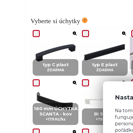
Vyberte si úchytky
typ C plast
typ E plast
ZDARMA
ZDARMA
Nasta
160 mm ÚCHYTKA
Na tom
SCANTA - kov
BI 5 - kov
funguje
+179 Kč/ks
+79 Kč/ks
persona
pořádku