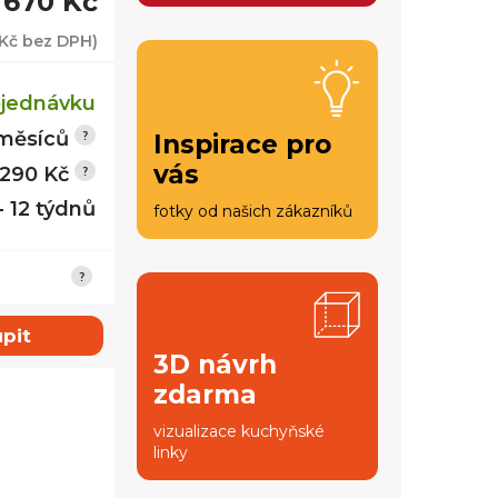
 670 Kč
 Kč
bez DPH)
jednávku
měsíců
Inspirace pro
vás
 290 Kč
- 12 týdnů
fotky od našich zákazníků
pit
3D návrh
zdarma
vizualizace kuchyňské
linky