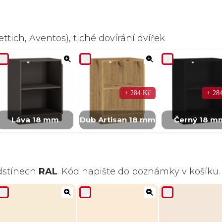
ttich, Aventos), tiché dovírání dvířek
+ 284 Kč
+ 28
Láva 18 mm
Dub Artisan 18 mm
Černý 18 m
odstínech
RAL
. Kód napište do poznámky v košíku.