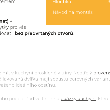
ystémem
Hloubka:
Návod na montáž
mat)
v
ytky pro vás
dodat i
bez předvrtaných otvorů
.
e mít v kuchyni prosklené vitríny. Neotřelý
provens
ná lakovaná dvířka mají spoustu barevných variant
vašeho ideálního odstínu.
ho podob. Podívejte se na
ukázky kuchyní
, kter