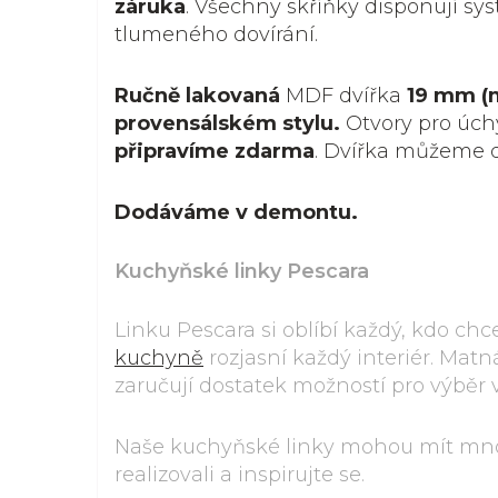
záruka
. Všechny skříňky disponují s
tlumeného dovírání.
Ručně lakovaná
MDF dvířka
19 mm (
provensálském stylu.
Otvory pro úch
připravíme zdarma
. Dvířka můžeme 
Dodáváme v demontu.
Kuchyňské linky Pescara
Linku Pescara si oblíbí každý, kdo chc
kuchyně
rozjasní každý interiér. Mat
zaručují dostatek možností pro výběr 
Naše kuchyňské linky mohou mít mno
realizovali a inspirujte se.