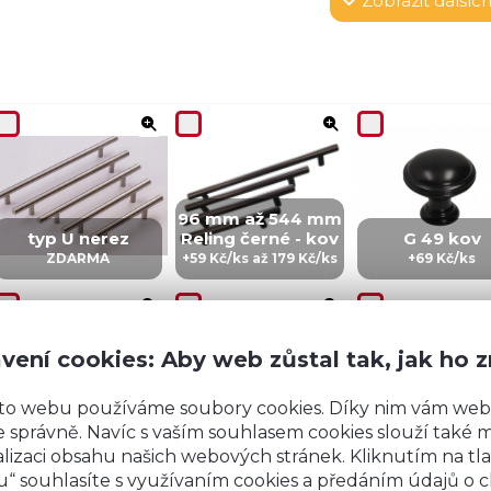
Zobrazit
dalších
96 mm až 544 mm
typ U nerez
Reling černé - kov
G 49 kov
ZDARMA
+59 Kč/ks až 179 Kč/ks
+69 Kč/ks
vení cookies: Aby web zůstal tak, jak ho 
to webu používáme soubory cookies. Díky nim vám web
CZ 5 - kov
IN 5 - kov
ZI5 - KOV
 správně. Navíc s vaším souhlasem cookies slouží také mj
+99 Kč/ks
+99 Kč/Ks
+149 Kč/ks
lizaci obsahu našich webových stránek. Kliknutím na tla
“ souhlasíte s využívaním cookies a předáním údajů o 