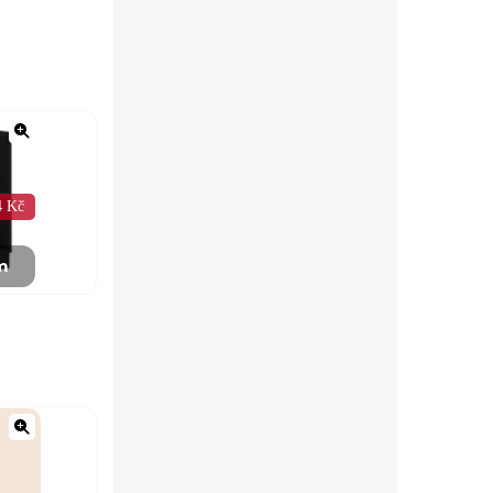
4 Kč
m