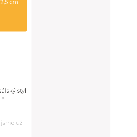
32,5 cm
álský styl
 a
é jsme už