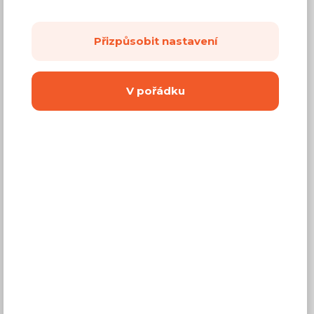
Přizpůsobit nastavení
Běžná cena ve studiích
7 417 Kč
4 450 Kč
V pořádku
Cena
(
3 678 Kč
bez DPH)
Dostupnost:
Na objednávku
Záruční doba:
24 měsíců
Doprava (celá ČR):
od 290 Kč
Dodací lhůta:
8 - 12 týdnů
Mám zájem o
montáž
Koupit