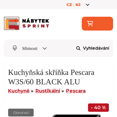
CZ
|
Kč
Vyhledávání
Místnosti
Kuchyňská skříňka Pescara
W3S/60 BLACK ALU
Kuchyně
Rustikální
Pescara
- 40 %
Otevírací