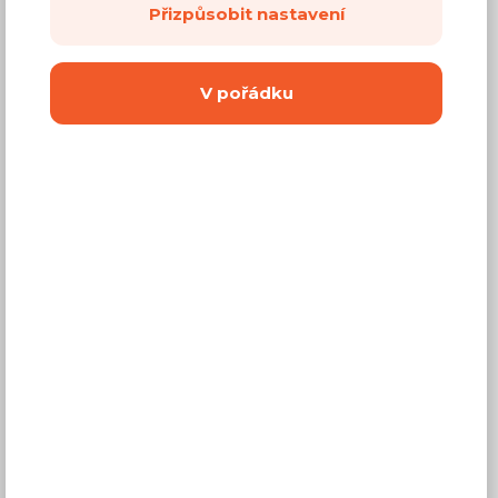
Přizpůsobit nastavení
V pořádku
Šatní skříň Linas LS11
3 barvy
Š: 80,0 cm, V: 196,1 cm, H: 54,5 cm
8 890 Kč