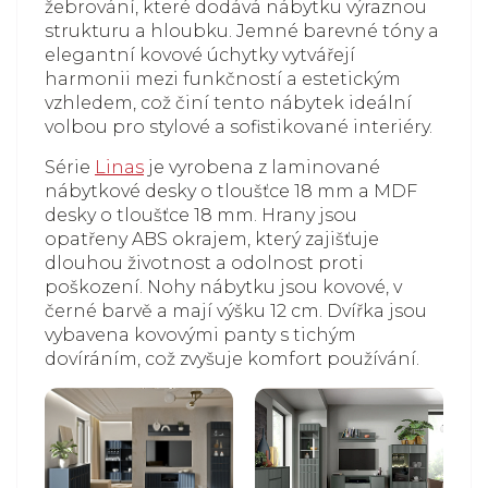
žebrování, které dodává nábytku výraznou
strukturu a hloubku. Jemné barevné tóny a
elegantní kovové úchytky vytvářejí
harmonii mezi funkčností a estetickým
vzhledem, což činí tento nábytek ideální
volbou pro stylové a sofistikované interiéry.
Série
Linas
je vyrobena z laminované
nábytkové desky o tloušťce 18 mm a MDF
desky o tloušťce 18 mm. Hrany jsou
opatřeny ABS okrajem, který zajišťuje
dlouhou životnost a odolnost proti
poškození. Nohy nábytku jsou kovové, v
černé barvě a mají výšku 12 cm. Dvířka jsou
vybavena kovovými panty s tichým
dovíráním, což zvyšuje komfort používání.