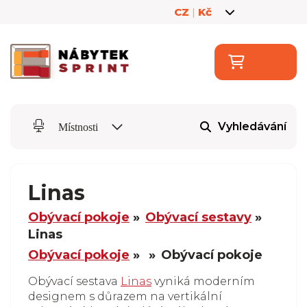
CZ
|
Kč
Vyhledávání
Místnosti
Linas
Obývací pokoje
Obývací sestavy
Linas
Obývací pokoje
Obývací pokoje
Obývací sestava
Linas
vyniká moderním
designem s důrazem na vertikální