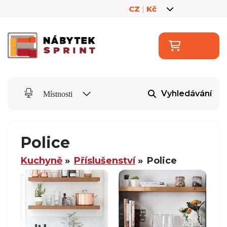
CZ
|
Kč
Vyhledávání
Místnosti
Police
Kuchyně
Příslušenství
Police