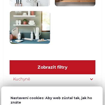
Zobrazit filtry
Kuchyně
Moderní
Nastavení cookies: Aby web zůstal tak, jak ho
Rustikální
znáte