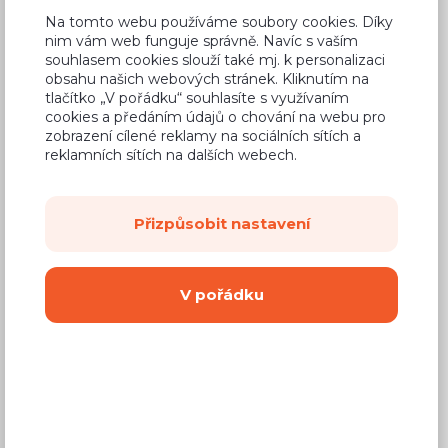
Pracovní desky
Na tomto webu používáme soubory cookies. Díky
nim vám web funguje správně. Navíc s vaším
souhlasem cookies slouží také mj. k personalizaci
Příslušenství
obsahu našich webových stránek. Kliknutím na
tlačítko „V pořádku“ souhlasíte s využívaním
Dřezy a baterie
cookies a předáním údajů o chování na webu pro
zobrazení cílené reklamy na sociálních sítích a
Tlumiče dovírání dvířek a zásuvek
reklamních sítích na dalších webech.
Příborníky a organizéry do zásuvek
Přizpůsobit nastavení
Panel v barvě kuchyňské desky
Skleněné panely
V pořádku
Příslušenství k pracovním deskám
Dekorativní lamely
Výsuvné a otočné koše