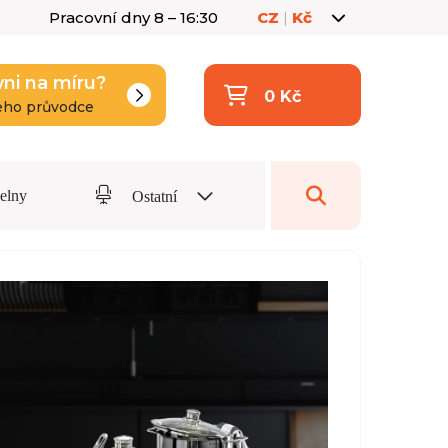
Pracovní dny 8 – 16:30
CZ
|
Kč
yni na míru?
0 Kč
eho průvodce
delny
Ostatní