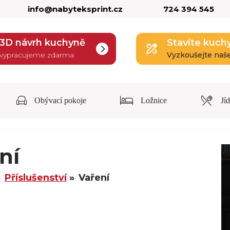
info@nabyteksprint.cz
724 394 545
3D návrh kuchyně
Stavíte kuch
vypracujeme zdarma
Vyzkoušejte naš
Obývací pokoje
Ložnice
Jí
ní
Příslušenství
Vaření