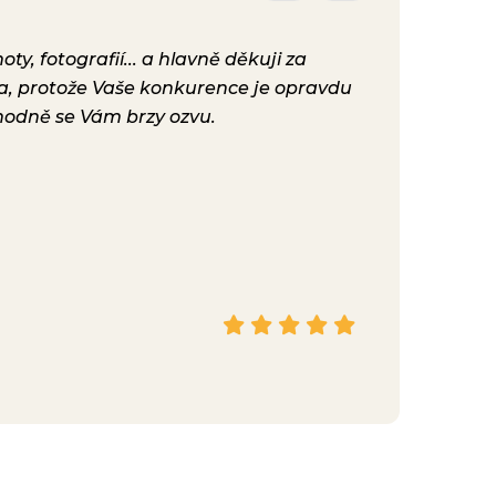
y, fotografií... a hlavně děkuji za
Už máme před
ta, protože Vaše konkurence je opravdu
konečně nast
hodně se Vám brzy ozvu.
bylo. Vaše ku
Hana
Facebook