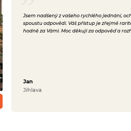
rsonál,
Jsem nadšený z vašeho rychlého jednání, ochot
lení.
spoustu odpovědí. Váš přístup je zřejmě rari
a i
hodně za Vámi. Moc děkuji za odpověď a roz
ávili
Jan
Jihlava