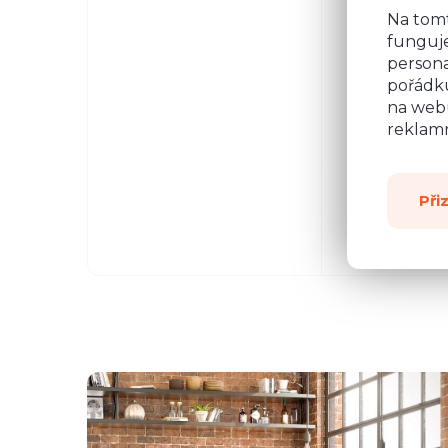
Na tom
funguje
persona
pořádku
na webu
reklamn
Při