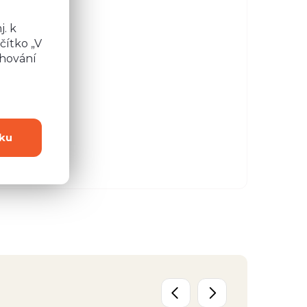
. k
čítko „V
chování
0 Kč
ku