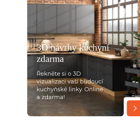
všemu deseti. Kuchyň je krásná a kvalitní. Ochotný pe
á, mi pomohla se vším a komunikovala ihned, bez prod
, které jsme postupně upravovaly, stejně tak mi poslal
rů pracovních desek a korpusů skříní. Montéři u nás str
3D návrhy kuchyní
oradili s každou překážkou, která na ně ať už ze strany
zdarma
lace, křivých zdí apod., vykoukla. Nakonec při předání
Řekněte si o 3D
vizualizaci vaší budoucí
kuchyňské linky. Online
a zdarma!