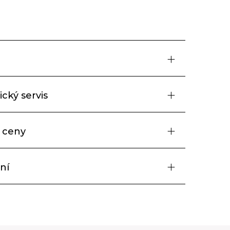
cký servis
 ceny
ní