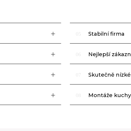
Stabilní firma
05
Nejlepší zákazni
06
Skutečně nízké
07
Montáže kuchy
08