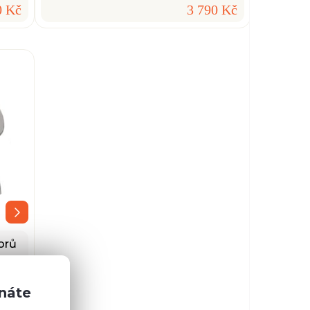
0 Kč
3 790 Kč
orů
znáte