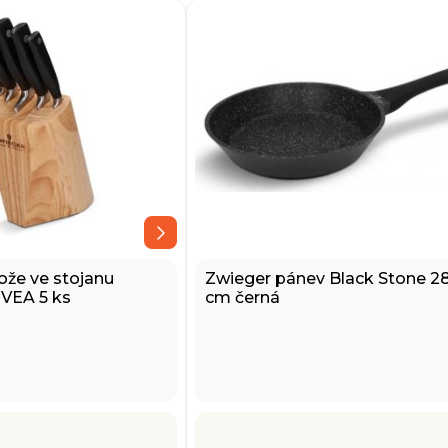
že ve stojanu
Zwieger pánev Black Stone 2
VEA 5 ks
cm černá