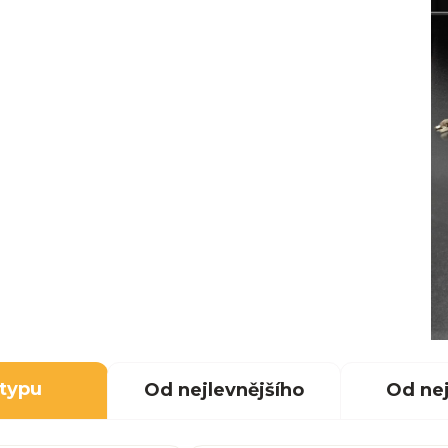
 typu
Od nejlevnějšího
Od nej