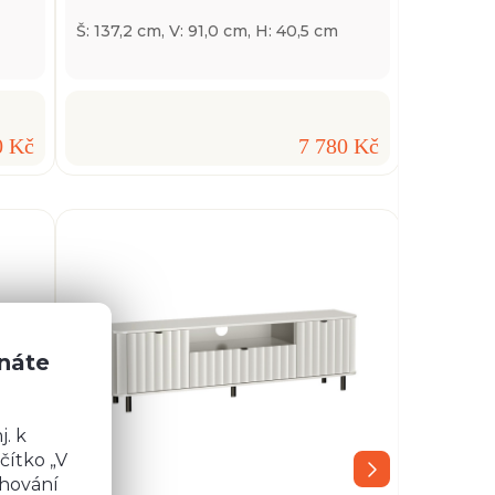
Š: 137,2 cm, V: 91,0 cm, H: 40,5 cm
0 Kč
7 780 Kč
znáte
. k
čítko „V
chování