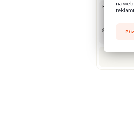
na webu
Komoda NO
reklamn
Š: 176,5 cm, V:
Při