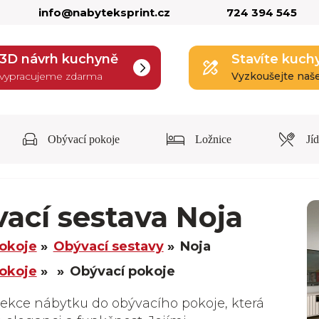
info@nabyteksprint.cz
724 394 545
3D návrh kuchyně
Stavíte kuch
vypracujeme zdarma
Vyzkoušejte naš
Obývací pokoje
Ložnice
Jí
ací sestava Noja
okoje
Obývací sestavy
Noja
okoje
Obývací pokoje
lekce nábytku do obývacího pokoje, která