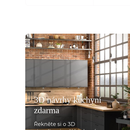
všemu deseti. Kuchyň je krásná a kvalitní. Ochotný pe
á, mi pomohla se vším a komunikovala ihned, bez prod
, které jsme postupně upravovaly, stejně tak mi poslal
rů pracovních desek a korpusů skříní. Montéři u nás str
3D návrhy kuchyní
oradili s každou překážkou, která na ně ať už ze strany
zdarma
lace, křivých zdí apod., vykoukla. Nakonec při předání
Řekněte si o 3D