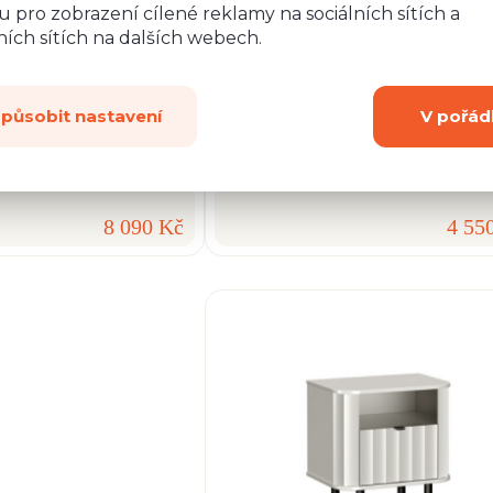
 pro zobrazení cílené reklamy na sociálních sítích a
-2
TV stolek NO-6
ích sítích na dalších webech.
 91,0 cm, H: 40,5 cm
Š: 137,0 cm, V: 57,0 cm, H: 40,5 cm
způsobit nastavení
V pořád
8 090 Kč
4 55