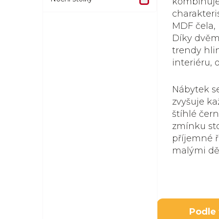
kombinuje 
charakteri
MDF čela, 
Díky dvěm
trendy hli
interiéru,
Nábytek se
zvyšuje ka
štíhlé čer
zmínku sto
příjemné 
malými dě
Podle