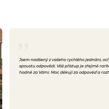
rsonál,
Jsem nadšený z vašeho rychlého jednání, ochot
lení.
spoustu odpovědí. Váš přístup je zřejmě rari
a i
hodně za Vámi. Moc děkuji za odpověď a roz
ávili