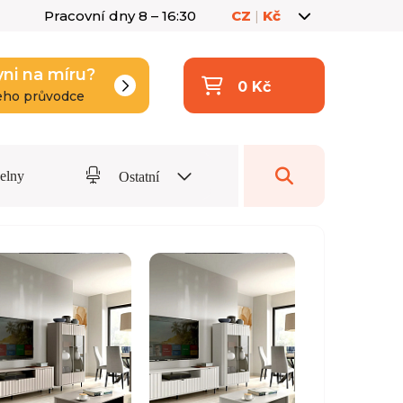
Pracovní dny 8 – 16:30
CZ
|
Kč
yni na míru?
0 Kč
eho průvodce
delny
Ostatní