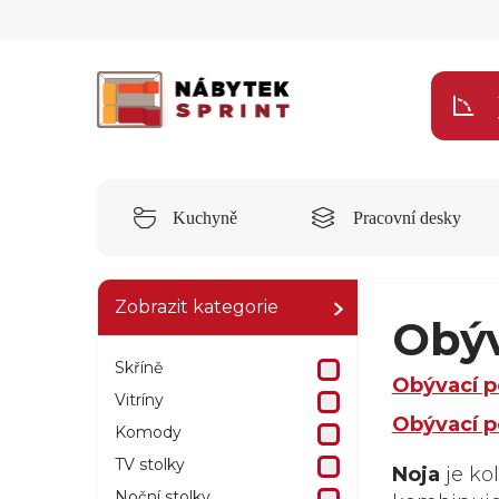
Kuchyně
Pracovní desky
Zobrazit kategorie
Obýv
Skříně
Obývací p
Vitríny
Obývací p
Komody
TV stolky
Noja
je ko
Noční stolky