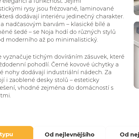
eleganci a funkčnost. Jejími
stickými rysy jsou frézované, laminované
která dodávají interiéru jedinečný charakter.
a nadčasovým barvám – klasické bílé a
něné šedé – se Noja hodí do různých stylů
 od moderního až po minimalistický.
 vyznačuje tichým dovíráním zásuvek, které
ždodenní pohodlí. Černé kovové úchytky a
né nohy dodávají industriální nádech. Za
jí i zaoblené desky stolů – esteticky
řešení, vhodné zejména do domácností s
tmi.
 typu
Od nejlevnějšího
Od nej