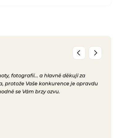
y, fotografií... a hlavně děkuji za
Už máme před
ta, protože Vaše konkurence je opravdu
konečně nast
hodně se Vám brzy ozvu.
bylo. Vaše ku