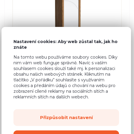
Nastavení cookies: Aby web zůstal tak, jak ho
znáte
Na tomto webu používáme soubory cookies. Díky
nim vám web funguje správně. Navíc s vaším
Policová skříň Paris P-2
souhlasem cookies slouží také mj. k personalizaci
obsahu našich webových stránek. Kliknutím na
2 barvy
tlačítko „V pořádku“ souhlasíte s využívaním
cookies a předáním údajů o chování na webu pro
Š: 60,0 cm, V: 190,0 cm, H: 60,0 cm
zobrazení cílené reklamy na sociálních sítích a
reklamních sítích na dalších webech.
Přizpůsobit nastavení
6 290 Kč