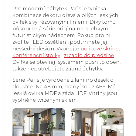
Pro moderní nábytek Paris je typická
kombinace dekoru dřeva a bílých lesklých
dvířek s vyfrézovanými liniemi. Díky tomu
působí celá série originálně, s lehkým
futuristickým nádechem. Pokud pro ni
zvolíte i LED osvětlení, podtrhnete její
nevšední design. Vybírejte
policové skříně
,
konferenční stolky
i
zrcadlo do předsíně
.
Dvířka se otevírají systémem push to open,
takže nepotřebujete žádné úchytky.
Série Paris je vyrobená z lamino desek o
tloušťce 16 a 48 mm, hrany jsou z ABS. Má
lesklá dvířka MDF a záda HDF. Vitríny jsou
vyplněné tvrzeným sklem.