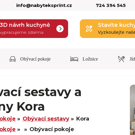
info@nabyteksprint.cz
724 394 545
3D návrh kuchyně
Stavíte kuch
vypracujeme zdarma
Vyzkoušejte naš
Obývací pokoje
Ložnice
Jí
ací sestavy a
lny Kora
okoje
Obývací sestavy
Kora
okoje
Obývací pokoje