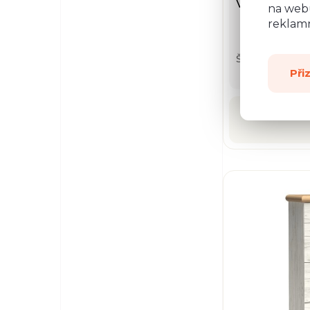
Vitrína Kora 
na webu
reklamn
Š: 87,0 cm, V: 
Při