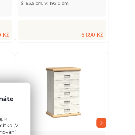
Š: 63,5 cm, V: 192,0 cm,
0 Kč
6 890 Kč
znáte
. k
čítko „V
chování