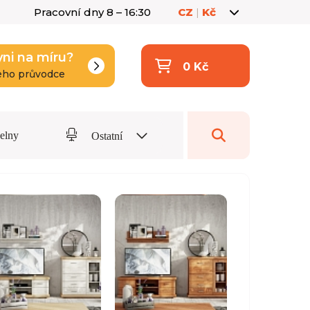
Pracovní dny 8 – 16:30
CZ
|
Kč
yni na míru?
0 Kč
eho průvodce
delny
Ostatní