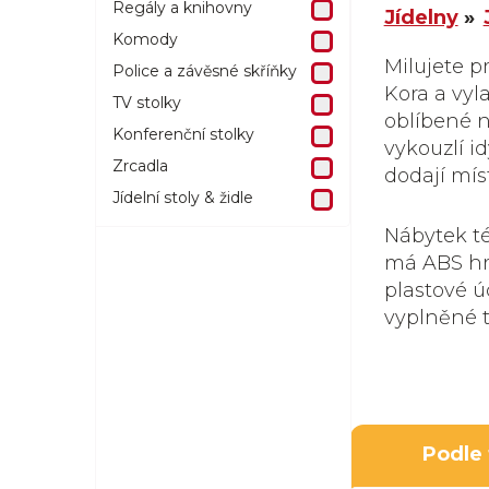
Regály a knihovny
Jídelny
Komody
Milujete p
Police a závěsné skříňky
Kora a vyl
TV stolky
oblíbené n
Konferenční stolky
vykouzlí i
Zrcadla
dodají mís
Jídelní stoly & židle
Nábytek té
má ABS hr
plastové ú
vyplněné 
Podle