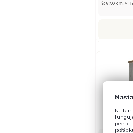
Š: 87,0 cm, V: 
Nasta
Na tom
funguje
persona
pořádku