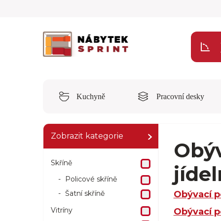
Kuchyně
Pracovní desky
Zobrazit kategorie
Obýv
Skříně
jíde
Policové skříně
Šatní skříně
Obývací p
Vitríny
Obývací p