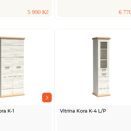
5 990 Kč
6 77
ora K-1
Vitrína Kora K-4 L/P