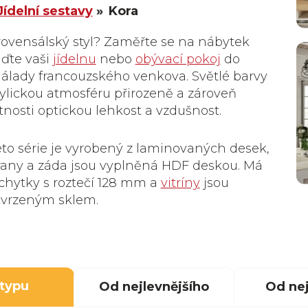
Jídelní sestavy
Kora
rovensálský styl? Zaměřte se na nábytek
aďte vaši
jídelnu
nebo
obývací pokoj
do
álady francouzského venkova. Světlé barvy
dylickou atmosféru přirozeně a zároveň
tnosti optickou lehkost a vzdušnost.
to série je vyrobený z laminovaných desek,
any a záda jsou vyplněná HDF deskou. Má
chytky s roztečí 128 mm a
vitríny
jsou
tvrzeným sklem.
 typu
Od nejlevnějšího
Od nej